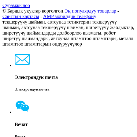
Сурамжылоо
© Бардык укуктар корголгон.
Эң популярдуу товарлар
-
Сайттын картасы
-
AMP мобилдик телефону
текшерүүчү шайман, автоунаа тетиктерин текшерүүчү
шайман, автоунаа текшерүүчү шайман, ширетүүчү жабдыктар,
ширетүүчү шаймандарды долбоорлоо кызматы, робот
ширетүү шаймандары, автоунаа штамптоо штамптары, металл
штамптоо штамптарын өндүрүүчүлөр
Электрондук почта
Электрондук почта
Вечат
Вечат