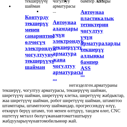
катары
Автоунаа
Контурду
пластикалык
Автоунаа
текшерүү
тетиктерин
адамдары
менен
чогултуу
үчүн
санариптик
үчүн
электрондук
өлчөгүч
арматураларды
текшерүүчү
электрондук
текшерүү
арматура
чогултууну
алдыңкы
жана
текшерүүчү
бампер
чогултуу
шайман
ASS
арматурасы
...
...
негизделген.
арматураны
текшерүү
,
чогултуу арматурасы
,
текшерүүчү шайман
,
ширетүүчү шайман
,
ширетүүчү клетка
,
ширетүүчү жабдыктар
,
жаа ширетүүчү шайман
,
робот ширетүүчү шайман
,
штамптоо
штамптары
,
штамптоочу шаймандар
,
прогрессивдүү өлүү
,
өткөрүп берүү штамп
,
топ менен өлтүрүү
,
тандем өлөт
,
CNC
иштетүү металл бөлүгү
жана
автоматташтыруу
жабдуулары
үчүн
автомобиль
өнөр жай.