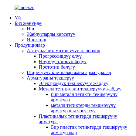
Үй
Биз жөнүндө
Иш
Жабдууларды көрсөтүү
Өнөктөш
Продукциялар
Автоунаа штамптоо үчүн өлчөөлөр
Прогрессивдүү өлүү
Өлүмдү өткөрүп берүү
Прототип бөлүгү
Ширетүүчү клеткалар жана арматуралар
Арматураны текшерүү
Электрондук текшерүүчү жабдуу
Металл тетиктерин текшерүүчү жабдуу
бир металл тетикти текшерүүчү
арматура
металл тетиктерди текшерүүчү
арматураны чогултуу
Пластикалык тетиктерди текшерүүчү
арматура
Бир пластик тетиктерди текшерүүчү
арматуралар