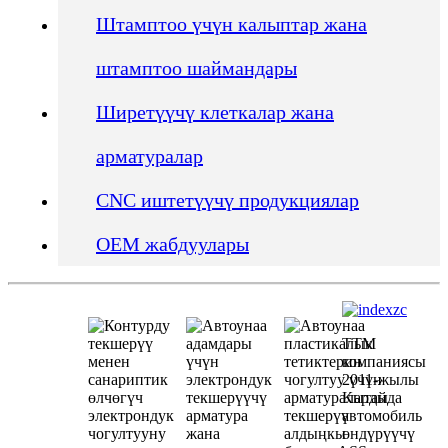
Штамптоо үчүн калыптар жана
штамптоо шаймандары
Ширетүүчү клеткалар жана
арматуралар
CNC иштетүүчү продукциялар
OEM жабдуулары
TTM
компаниясы
2011-жылы
Кытайда
автомобиль
өндүрүүчү