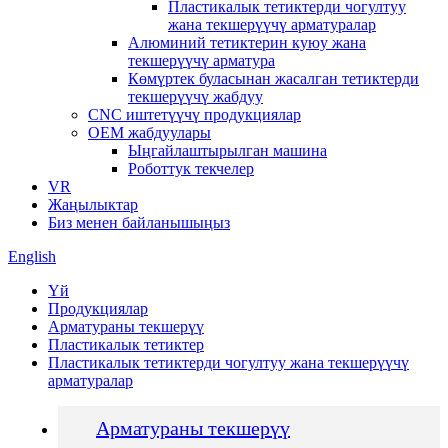
Пластикалык тетиктерди чогултуу
жана текшерүүчү арматуралар
Алюминий тетиктерин куюу жана
текшерүүчү арматура
Көмүртек буласынан жасалган тетиктерди
текшерүүчү жабдуу
CNC иштетүүчү продукциялар
OEM жабдуулары
Ыңгайлаштырылган машина
Роботтук текчелер
VR
Жаңылыктар
Биз менен байланышыңыз
English
Үй
Продукциялар
Арматураны текшерүү
Пластикалык тетиктер
Пластикалык тетиктерди чогултуу жана текшерүүчү
арматуралар
Арматураны текшерүү