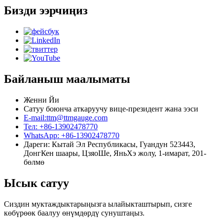
Бизди ээрчиңиз
Байланыш маалыматы
Женни Йи
Сатуу боюнча аткаруучу вице-президент жана ээси
E-mail:ttm@ttmgauge.com
Тел: +86-13902478770
WhatsApp: +86-13902478770
Дареги: Кытай Эл Республикасы, Гуандун 523443,
ДонгКен шаары, ЦзяоШе, ЯньХэ жолу, 1-имарат, 201-
бөлмө
Ысык сатуу
Сиздин муктаждыктарыңызга ылайыкташтырып, сизге
көбүрөөк баалуу өнүмдөрдү сунуштаңыз.